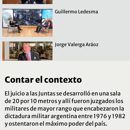
Guillermo Ledesma
Jorge Valerga Aráoz
León Carlos Arslanian
Contar el contexto
El juicio a las Juntas se desarrolló en una sala
de 20 por 10 metros y allí fueron juzgados los
militares de mayor rango que encabezaron la
Ricardo Gil Lavedra
dictadura militar argentina entre 1976 y 1982
y ostentaron el máximo poder del país.