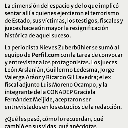
La dimensión del espacio y de lo que implicó
sentar allí a quienes ejercieron el terrorismo
Julio César Strassera –
Homenaje
de Estado, sus víctimas, los testigos, fiscales y
jueces hace aún mayor la resignificación
histórica de aquel suceso.
Luis Moreno Ocampo
La periodista Nieves Zuberbühler se sumó al
equipo de
Perfil.com
con la tarea de convocar
y entrevistar a los protagonistas. Los jueces
León Arslanián, Guillermo Ledesma, Jorge
Valerga Aráoz y Ricardo Gil Lavedra; el ex
Magdalena Ruíz Guiñazú –
Homenaje
fiscal adjunto Luis Moreno Ocampo, y la
integrante de la CONADEP Graciela
Fernández Meijide, aceptaron ser
entrevistados en los estudios de la redacción.
Andrés D'Alessio - Homenaje
¿Qué les pasó, cómo lo recuerdan, qué
cambió en sus vidas, qué anécdotas