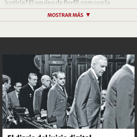
justicia? El equipo de Perfil.com con la
colaboración del fiscal adjunto del juicio, Luis
MOSTRAR MÁS
Moreno Ocampo, trabajaron en este mini
documental que cuenta en lenguaje
audiovisual cómo se llegó a ese juicio
impensado y que, según las propias palabras
del propio protagonista, tuvo algo de
“magia”.
Durante semanas, Moreno Ocampo ayudó a
entender el contexto político, social y jurídico
de la época y a comprender la relevancia que
tuvo haber sentado en el banquillo de los
acusados a los militares de la última
dictadura del país.
Este material recorre el momento previo al
golpe de Estado del 1976, donde la violencia